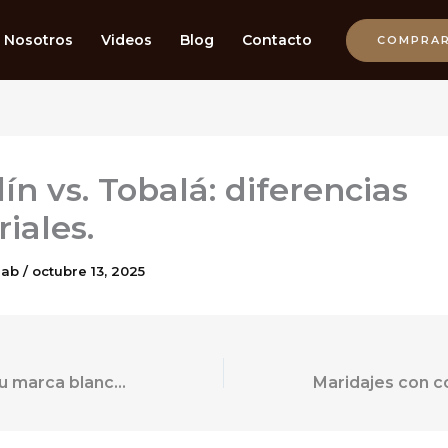
Nosotros
Videos
Blog
Contacto
COMPRA
ín vs. Tobalá: diferencias
iales.
aab
/
octubre 13, 2025
Cómo diseñar tu marca blanca de mezca