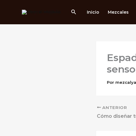
Ir
al
Buscar
Inicio
Mezcales
contenido
Espad
sensor
Por
mezcaly
ANTERIOR